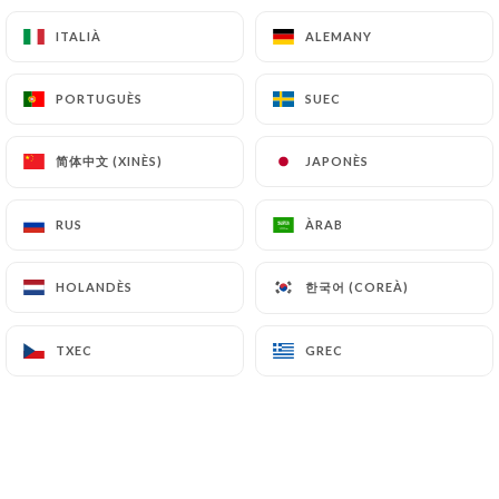
ITALIÀ
ITALIÀ
ALEMANY
ALEMANY
4.50€
PORTUGUÈS
PORTUGUÈS
SUEC
SUEC
5.00€
简体中文 (XINÈS)
简体中文 (XINÈS)
JAPONÈS
JAPONÈS
RUS
RUS
ÀRAB
ÀRAB
5.00€
한국어 (COREÀ)
한국어 (COREÀ)
HOLANDÈS
HOLANDÈS
5.00€
TXEC
TXEC
GREC
GREC
5.00€
5.00€