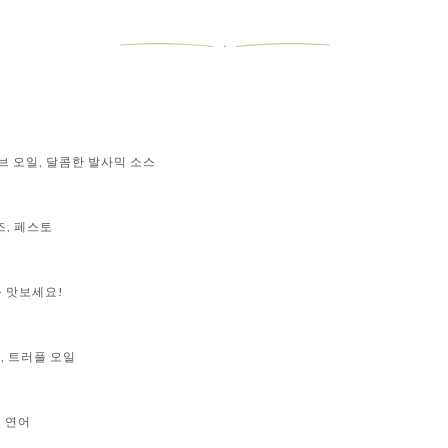
브 오일, 달콤한 발사믹 소스
즈, 페스토
 맛보세요!
빵, 트러플 오일
제 연어