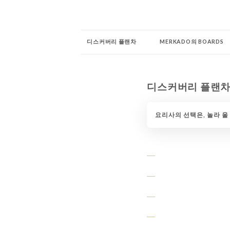
디스커버리 플랜차
MERKADO의 BOARDS
MERKADO의 과자 ...
코너 바리 스타
천사의 
디스커버리 플랜
LULU 코너
칵테일 우리가 제일 좋아!
칵테일
요리사의 선택은, 놀라 울
코너 Frijole
코너 JOSÉ
코너 서로 다른
우