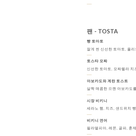
팬 - TOSTA
빵 토마토
잘게 썬 신선한 토마토, 올리
토스타 모짜
신선한 토마토, 모짜렐라 치
아보카도와 계란 토스트
살짝 매콤한 으깬 아보카도를
시장 비키니
세라노 햄, 치즈, 샌드위치 
비키니 연어
필라델피아, 레몬, 골파, 훈