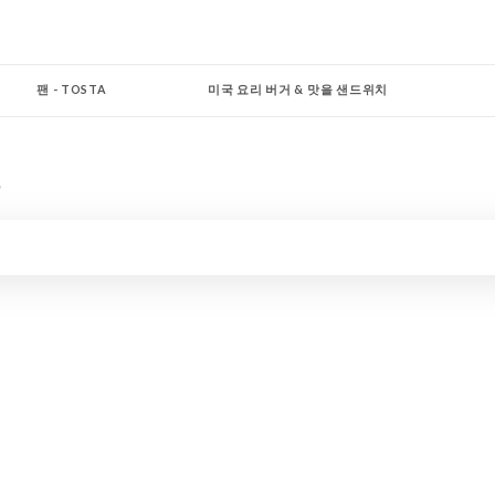
팬 - TOSTA
미국 요리 버거 & 맛을 샌드위치
코너
레 목테일 & 밀크쉐이크 뒤 바만
맛을 낸 사이다와 맥주
미구엘의 코너
차
MISS 우리
완벽한 서비스의 기술
알바의 코너
코너 ISA
코너 하비
리 SHOTS의 코너
스페셜 샷