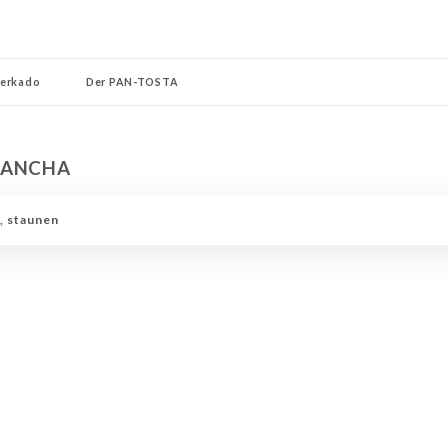
erkado
Der PAN-TOSTA
üßspeisen Merkado ...
CORNER BARISTA
DIE ECKE DER ENGEL
LANCHA
AROMATISIERTE CIDERS UND BIERE
MIGUELS ECKE
LULU'S CORNER
, staunen
DIE KUNST DES PERFEKTEN SERVES
Die Ecke von ALVARO
DIE ECKE I
SÉ
CORNER disparate
DIE ECKE UNSERER SHOTS
BESONDERER SCH