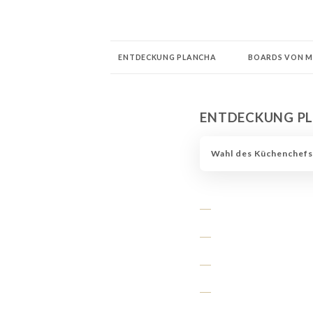
ENTDECKUNG PLANCHA
BOARDS VON M
US DISHES Sandwich Burgers & SAVORY
DIE S
ENTDECKUNG P
LES MOCKTAILS & MILCHSHAKES DU BARMAN
Wahl des Küchenchefs
UNSER LIEBLINGS COCKTAIL!
MISS OUR
CORNER JAVI
CORNER Frijole
CORNER JO