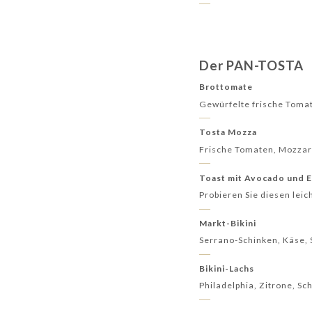
Der PAN-TOSTA
Brottomate
Gewürfelte frische Toma
Tosta Mozza
Frische Tomaten, Mozzar
Toast mit Avocado und E
Probieren Sie diesen lei
Markt-Bikini
Serrano-Schinken, Käse, 
Bikini-Lachs
Philadelphia, Zitrone, Sc