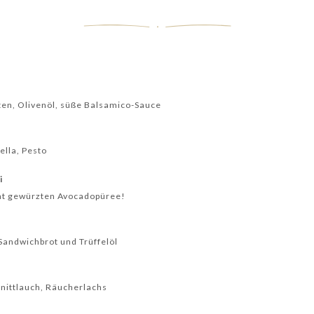
ten, Olivenöl, süße Balsamico-Sauce
ella, Pesto
i
cht gewürzten Avocadopüree!
Sandwichbrot und Trüffelöl
hnittlauch, Räucherlachs