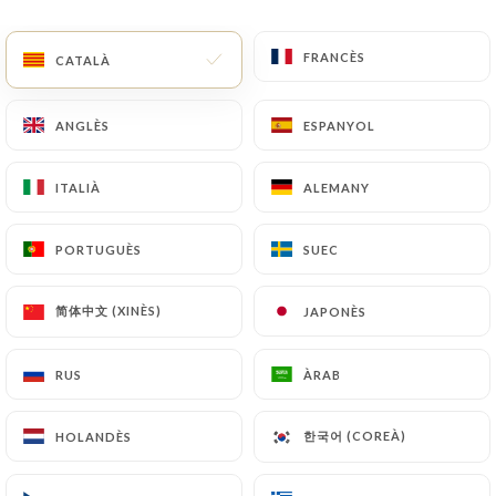
CA
MENÚ
FRANCÈS
FRANCÈS
CATALÀ
CATALÀ
ANGLÈS
ANGLÈS
ESPANYOL
ESPANYOL
ITALIÀ
ITALIÀ
ALEMANY
ALEMANY
/
INICI
CONTACTAR
Contactar
PORTUGUÈS
PORTUGUÈS
SUEC
SUEC
简体中文 (XINÈS)
简体中文 (XINÈS)
JAPONÈS
JAPONÈS
RUS
RUS
ÀRAB
ÀRAB
한국어 (COREÀ)
한국어 (COREÀ)
HOLANDÈS
HOLANDÈS
El Merkado