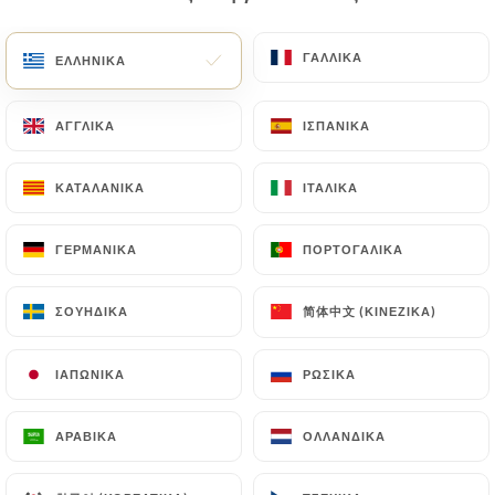
EL
ΜΕΝΟΎ
ΓΑΛΛΙΚΆ
ΓΑΛΛΙΚΆ
ΕΛΛΗΝΙΚΆ
ΕΛΛΗΝΙΚΆ
ΑΓΓΛΙΚΆ
ΑΓΓΛΙΚΆ
ΙΣΠΑΝΙΚΆ
ΙΣΠΑΝΙΚΆ
ΚΑΤΑΛΑΝΙΚΆ
ΚΑΤΑΛΑΝΙΚΆ
ΙΤΑΛΙΚΆ
ΙΤΑΛΙΚΆ
/
ΑΡΧΙΚΉ
ΕΠΑΦΉ
Επαφή
ΓΕΡΜΑΝΙΚΆ
ΓΕΡΜΑΝΙΚΆ
ΠΟΡΤΟΓΑΛΙΚΆ
ΠΟΡΤΟΓΑΛΙΚΆ
简体中文 (ΚΙΝΈΖΙΚΑ)
简体中文 (ΚΙΝΈΖΙΚΑ)
ΣΟΥΗΔΙΚΆ
ΣΟΥΗΔΙΚΆ
ΙΑΠΩΝΙΚΆ
ΙΑΠΩΝΙΚΆ
ΡΩΣΙΚΆ
ΡΩΣΙΚΆ
ΑΡΑΒΙΚΆ
ΑΡΑΒΙΚΆ
ΟΛΛΑΝΔΙΚΆ
ΟΛΛΑΝΔΙΚΆ
El Merkado