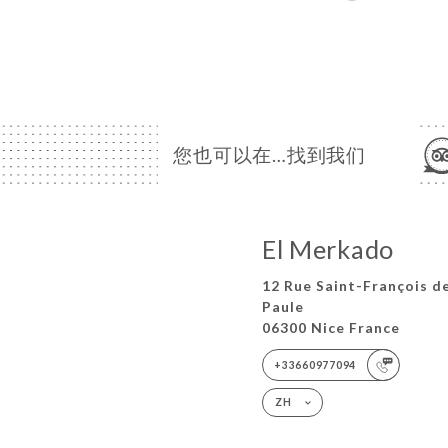
您也可以在…找到我们
El Merkado
12 Rue Saint-François d
Paule
06300 Nice France
+33660977094
ZH